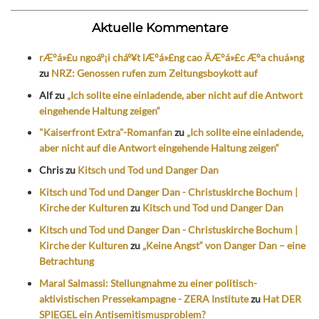
Aktuelle Kommentare
rÆ°á»£u ngoáº¡i cháº¥t lÆ°á»£ng cao ÄÆ°á»£c Æ°a chuá»ng
zu
NRZ: Genossen rufen zum Zeitungsboykott auf
Alf
zu
„Ich sollte eine einladende, aber nicht auf die Antwort
eingehende Haltung zeigen“
"Kaiserfront Extra"-Romanfan
zu
„Ich sollte eine einladende,
aber nicht auf die Antwort eingehende Haltung zeigen“
Chris
zu
Kitsch und Tod und Danger Dan
Kitsch und Tod und Danger Dan - Christuskirche Bochum |
Kirche der Kulturen
zu
Kitsch und Tod und Danger Dan
Kitsch und Tod und Danger Dan - Christuskirche Bochum |
Kirche der Kulturen
zu
„Keine Angst“ von Danger Dan – eine
Betrachtung
Maral Salmassi: Stellungnahme zu einer politisch-
aktivistischen Pressekampagne - ZERA Institute
zu
Hat DER
SPIEGEL ein Antisemitismusproblem?