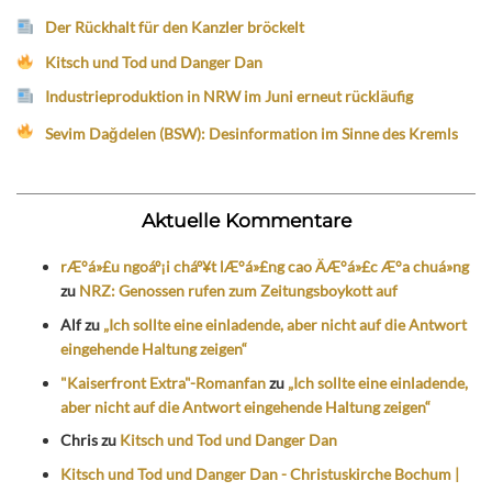
Der Rückhalt für den Kanzler bröckelt
Kitsch und Tod und Danger Dan
Industrieproduktion in NRW im Juni erneut rückläufig
Sevim Dağdelen (BSW): Desinformation im Sinne des Kremls
Aktuelle Kommentare
rÆ°á»£u ngoáº¡i cháº¥t lÆ°á»£ng cao ÄÆ°á»£c Æ°a chuá»ng
zu
NRZ: Genossen rufen zum Zeitungsboykott auf
Alf
zu
„Ich sollte eine einladende, aber nicht auf die Antwort
eingehende Haltung zeigen“
"Kaiserfront Extra"-Romanfan
zu
„Ich sollte eine einladende,
aber nicht auf die Antwort eingehende Haltung zeigen“
Chris
zu
Kitsch und Tod und Danger Dan
Kitsch und Tod und Danger Dan - Christuskirche Bochum |