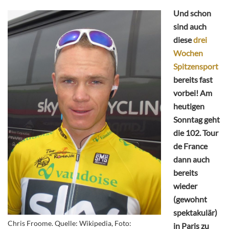
Und schon
sind auch
diese
drei
Wochen
Spitzensport
bereits fast
vorbei! Am
heutigen
Sonntag geht
die 102. Tour
de France
dann auch
bereits
wieder
(gewohnt
spektakulär)
Chris Froome. Quelle: Wikipedia, Foto:
in Paris zu