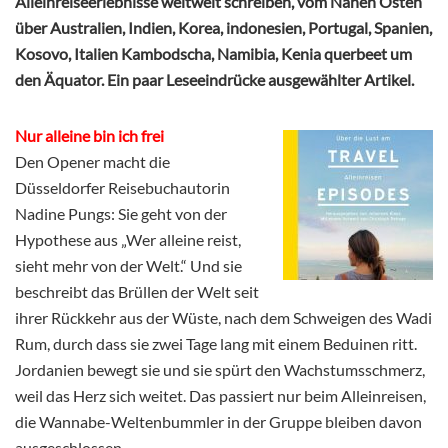
Alleinreiseerlebnisse weltweit schreiben, vom Nahen Osten
über Australien, Indien, Korea, indonesien, Portugal, Spanien,
Kosovo, Italien Kambodscha, Namibia, Kenia querbeet um
den Äquator. Ein paar Leseeindrücke ausgewählter Artikel.
Nur alleine bin ich frei
Den Opener macht die
Düsseldorfer Reisebuchautorin
Nadine Pungs: Sie geht von der
Hypothese aus „Wer alleine reist,
sieht mehr von der Welt.“ Und sie
beschreibt das Brüllen der Welt seit
ihrer Rückkehr aus der Wüste, nach dem Schweigen des Wadi
Rum, durch dass sie zwei Tage lang mit einem Beduinen ritt.
Jordanien bewegt sie und sie spürt den Wachstumsschmerz,
weil das Herz sich weitet. Das passiert nur beim Alleinreisen,
die Wannabe-Weltenbummler in der Gruppe bleiben davon
ausgeschlossen.