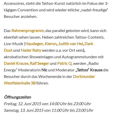
Accessoires, steht die Tattoo-Kunst natürlich im Fokus der 3-
tägigen Convention und wird wieder etliche „nadel-freudige“
Besucher anziehen.
Das
Rahmenprogramm
, das parallel geboten wird, kann sich
ebenfall sehen lassen. Neben zahlreichen Tattoo-Contests,
Live-Musik (
Haudegen,
Kieron
,
Judith van Hel
,
Dark
Dust
und
Nader Rahy
werden u.a. vor Ort sein
),
akrobatischen Showeinlagen und Autogrammstunden mit
Daniel Krause
,
Ralf Seeger
und
Patric Q
, werden „Radio
Energy“ Moderatorin
Nic
und Moderator
„Tattoo“ Krause
die
Besucher durch das Wochenende in der
Dortmunder
Westfalenhalle 3B
führen.
Öffnungszeiten
Freitag, 12. Juni 2015 von 14:00 Uhr bis 23:00 Uhr
Samstag, 13. Juni 2015 von 11:00 Uhr bis 23:00 Uhr