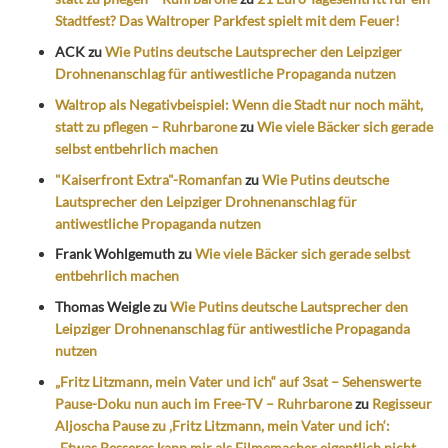
Stadtfest? Das Waltroper Parkfest spielt mit dem Feuer!
ACK
zu
Wie Putins deutsche Lautsprecher den Leipziger
Drohnenanschlag für antiwestliche Propaganda nutzen
Waltrop als Negativbeispiel: Wenn die Stadt nur noch mäht,
statt zu pflegen – Ruhrbarone
zu
Wie viele Bäcker sich gerade
selbst entbehrlich machen
"Kaiserfront Extra"-Romanfan
zu
Wie Putins deutsche
Lautsprecher den Leipziger Drohnenanschlag für
antiwestliche Propaganda nutzen
Frank Wohlgemuth
zu
Wie viele Bäcker sich gerade selbst
entbehrlich machen
Thomas Weigle
zu
Wie Putins deutsche Lautsprecher den
Leipziger Drohnenanschlag für antiwestliche Propaganda
nutzen
„Fritz Litzmann, mein Vater und ich“ auf 3sat – Sehenswerte
Pause-Doku nun auch im Free-TV – Ruhrbarone
zu
Regisseur
Aljoscha Pause zu ‚Fritz Litzmann, mein Vater und ich‘:
„Etwas Besseres kann mir als Filmemacher eigentlich nicht