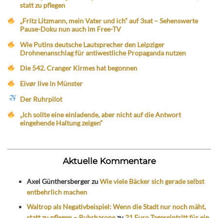
statt zu pflegen
„Fritz Litzmann, mein Vater und ich“ auf 3sat – Sehenswerte
Pause-Doku nun auch im Free-TV
Wie Putins deutsche Lautsprecher den Leipziger
Drohnenanschlag für antiwestliche Propaganda nutzen
Die 542. Cranger Kirmes hat begonnen
Eivør live in Münster
Der Ruhrpilot
„Ich sollte eine einladende, aber nicht auf die Antwort
eingehende Haltung zeigen“
Aktuelle Kommentare
Axel Günthersberger
zu
Wie viele Bäcker sich gerade selbst
entbehrlich machen
Waltrop als Negativbeispiel: Wenn die Stadt nur noch mäht,
statt zu pflegen – Ruhrbarone
zu
21 Euro Tageseintritt für ein