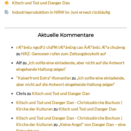
Kitsch und Tod und Danger Dan
Industrieproduktion in NRW im Juni erneut rückläufig
Aktuelle Kommentare
rÆ°á»£u ngoáº¡i cháº¥t lÆ°á»£ng cao ÄÆ°á»£c Æ°a chuá»ng
zu
NRZ: Genossen rufen zum Zeitungsboykott auf
Alf
zu
„Ich sollte eine einladende, aber nicht auf die Antwort
eingehende Haltung zeigen“
"Kaiserfront Extra"-Romanfan
zu
„Ich sollte eine einladende,
aber nicht auf die Antwort eingehende Haltung zeigen“
Chris
zu
Kitsch und Tod und Danger Dan
Kitsch und Tod und Danger Dan - Christuskirche Bochum |
Kirche der Kulturen
zu
Kitsch und Tod und Danger Dan
Kitsch und Tod und Danger Dan - Christuskirche Bochum |
Kirche der Kulturen
zu
„Keine Angst“ von Danger Dan – eine
Betrachtung