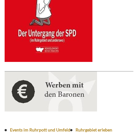
Events im Ruhrpott und Umfeld
Ruhrgebiet erleben