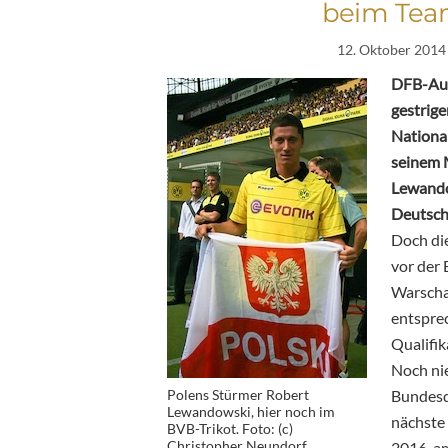
beim Tea
12. Oktober 2014
DFB-Aus
gestrig
Nationa
seinem 
Lewando
Deutschl
Doch die
vor der
Warschau
entsprec
Qualifik
Noch nie
Polens Stürmer Robert
Bundesd
Lewandowski, hier noch im
nächste
BVB-Trikot. Foto: (c)
Christopher Neundorf
2016, am