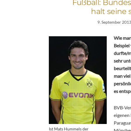
Fußball: Bundes
halt seine 
9. September 201
Wie man
Beispiel
durfte/m
sehr unt
beurteil
man viel
persönli
es entsp
BVB-Vert
eigenen 
Paraguay
Ist Mats Hummels der
München,