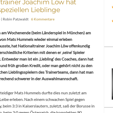
trainer Joachim Löw hat
speziellen Lieblinge
3
| Robin Patzwaldt
6 Kommentare
 am Wochenende (beim Länderspiel in München) am
 von Mats Hummels wieder einmal erleben
usste, hat Nationaltrainer Joachim Löw offenkundig
erschiedliche Kriterien mit denen er ‚seine‘ Spieler
t. Entweder man ist ein ‚Liebling‘ des Coaches, dann hat
 und früh großen Kredit, oder man gehört nicht zu den
chen Lieblingsspielern des Trainerteams, dann hat man
rechend schwerer in der Auswahlmannschaft.
eidiger Mats Hummels durfte dies nun zuletzt am
Leibe erleben. Nach einem schwachen Spiel gegen
, beim 3:3 in Kaiserslautern, zuletzt, saß der Borusse in
 beim 3:0 gegen Österreich, die kompletten 90