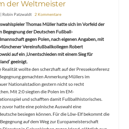
m der Weltmeister
| Robin Patzwaldt
2 Kommentare
wahlspieler Thomas Müller hatte sich im Vorfeld der
en Begegnung der Deutschen Fußball-
lmannschaft gegen Polen, nach eigenen Angaben, mit
Münchener Vereinsfußballkollegen Robert
wski auf ein ‚Unentschieden mit einem Sieg für
and‘ geeinigt.
 Realität wollte den scherzhaft auf der Pressekonferenz
 Begegnung gemachten Anmerkung Müllers im
er Nationalstadion gestern nicht so recht
hen. Mit 2:0 siegten die Polen im EM-
ationsspiel und schafften damit Fußballhistorisches.
 zuvor hatte eine polnische Auswahl eine
eutsche besiegen können. Für die Löw-Elf bekommt die
 Begegnung auf dem Weg zur Europameisterschaft
 Dienstag in Gelsenkirchen gegen Irland, plötzlich nun