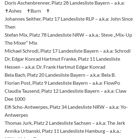
Doris Aschenbrenner, Platz 28 Landesliste Bayern – a.k.a:
✝
Ashes
✝
Burn
✝
Johannes Seither, Platz 17 Landesliste RLP – a.k.a: John Since
Then
Stefan Mix, Platz 78 Landesliste NRW – a.k.a.: Steve „Mix-Up
The Mixer“ Mix
Michael Schrodi, Platz 17 Landesliste Bayern – a.k.a: Schrodi
Dr. Edgar Konrad Hartmut Franke, Platz 11 Landesliste
Hessen – a.k.a: Dr. Frank Hartmut Edgar Konrad
Bela Bach, Platz 20 Landesliste Bayern – a.k.a: Bela B.
Florian Post, Platz 9 Landesliste Bayern – a.k.a: FlowPo
Claudia Tausend, Platz 12 Landesliste Bayern – a.k.a: Claw
Dee 1000
Elfi Scho-Antwerpes, Platz 34 Landesliste NRW – a.k.a: Yo-
Antwerpes
Thomas Jurk, Platz 2 Landesliste Sachsen – a.k.a: The Jerk
Annika Urbanski, Platz 11 Landesliste Hamburg – a.k.a.: