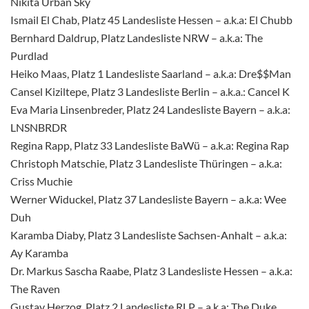
Nikita Urban Sky
Ismail El Chab, Platz 45 Landesliste Hessen – a.k.a: El Chubb
Bernhard Daldrup, Platz Landesliste NRW – a.k.a: The
Purdlad
Heiko Maas, Platz 1 Landesliste Saarland – a.k.a: Dre$$Man
Cansel Kiziltepe, Platz 3 Landesliste Berlin – a.k.a.: Cancel K
Eva Maria Linsenbreder, Platz 24 Landesliste Bayern – a.k.a:
LNSNBRDR
Regina Rapp, Platz 33 Landesliste BaWü – a.k.a: Regina Rap
Christoph Matschie, Platz 3 Landesliste Thüringen – a.k.a:
Criss Muchie
Werner Widuckel, Platz 37 Landesliste Bayern – a.k.a: Wee
Duh
Karamba Diaby, Platz 3 Landesliste Sachsen-Anhalt – a.k.a:
Ay Karamba
Dr. Markus Sascha Raabe, Platz 3 Landesliste Hessen – a.k.a:
The Raven
Gustav Herzog, Platz 2 Landesliste RLP – a.k.a: The Duke