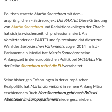
Politisch startete
Martin Sonneborn
mit dem –
ursprünglichen – Satireprojekt
DIE PARTEI
. Diese Gründung
von
Martin Sonneborn
und Redaktionskollegen der
Titanic
hat sich ja zwischenzeitlich professionalisiert. Als
Vorsitztender der PARTEI und Spitzenkandidat dieser zur
Wahl des
Europäischen Parlaments
, zog er 2014 ins EU-
Parlament ein. Medial hat
Martin Sonneborn
seine
Anfangszeit in der europäischen Politik bei
SPIEGEL.TV
in
der Reihe
Sonneborn rettet die EU
verarbeitet.
Seine bisherigen Erfahrungen in der europäischen
Realpolitik, hat
Martin Sonneborn
in seinem Anfang März
erschienenem Buch
Herr Sonneborn geht nach Brüssel –
Abenteuer im Europaparlament
niedergeschrieben.