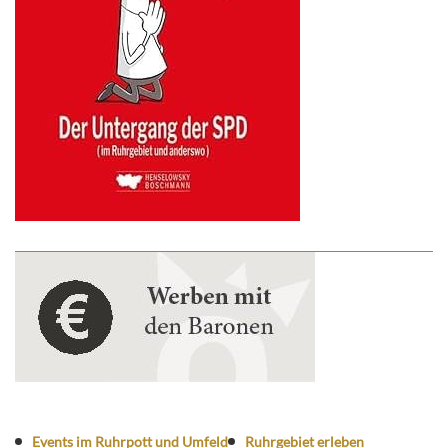
Events im Ruhrpott und Umfeld
Ruhrgebiet erleben