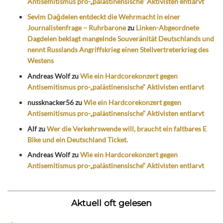
Antisemitismus pro-„palästinensische“ Aktivisten entlarvt
Sevim Dağdelen entdeckt die Wehrmacht in einer
Journalistenfrage – Ruhrbarone
zu
Linken-Abgeordnete
Dagdelen beklagt mangelnde Souveränität Deutschlands und
nennt Russlands Angriffskrieg einen Stellvertreterkrieg des
Westens
Andreas Wolf
zu
Wie ein Hardcorekonzert gegen
Antisemitismus pro-„palästinensische“ Aktivisten entlarvt
nussknacker56
zu
Wie ein Hardcorekonzert gegen
Antisemitismus pro-„palästinensische“ Aktivisten entlarvt
Alf
zu
Wer die Verkehrswende will, braucht ein faltbares E
Bike und ein Deutschland Ticket.
Andreas Wolf
zu
Wie ein Hardcorekonzert gegen
Antisemitismus pro-„palästinensische“ Aktivisten entlarvt
Aktuell oft gelesen