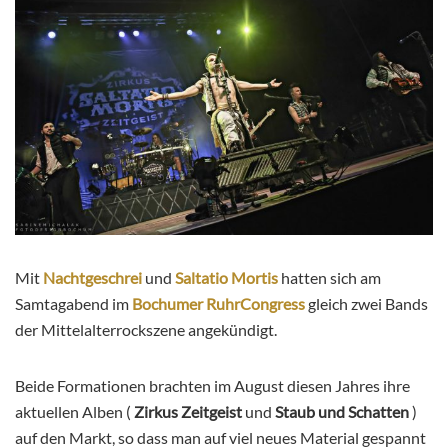
Mit
Nachtgeschrei
und
Saltatio Mortis
hatten sich am
Samtagabend im
Bochumer RuhrCongress
gleich zwei Bands
der Mittelalterrockszene angekündigt.
Beide Formationen brachten im August diesen Jahres ihre
aktuellen Alben (
Zirkus Zeitgeist
und
Staub und Schatten
)
auf den Markt, so dass man auf viel neues Material gespannt