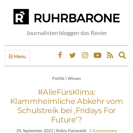
Journalisten bloggen das Revier
Menu
Ex
sea
fo
Politik
|
Wissen
#AlleFürsKlima:
Klammheimliche Abkehr vom
Schulstreik bei ‚Fridays For
Future‘?
24. September 2021
| Robin Patzwaldt
5 Kommentare