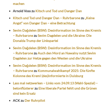
machen
Arnold Voss
zu
Kitsch und Tod und Danger Dan
Kitsch und Tod und Danger Dan – Ruhrbarone
zu
„Keine
Angst“ von Danger Dan – eine Betrachtung
Sevim Dağdelen (BSW): Desinformation im Sinne des Kremls
– Ruhrbarone
zu
Sevim Dagdelen und die Ukraine: Die
Donalda Trump der Linkspartei
Sevim Dağdelen (BSW): Desinformation im Sinne des Kremls
– Ruhrbarone
zu
Auch den Mord an Nawalny nutzt Sevim
Dagdelen zur Hetze gegen den Westen und die Ukraine
Sevim Dağdelen (BSW): Desinformation im Sinne des Kremls
– Ruhrbarone
zu
Kommunalwahlkampf 2025: Die fünfte
Kolonne des Kreml (des)informierte in Duisburg
Lass mal netzwerken – Links vom 24.09.13 (Wahl-Spezial) –
betonflüsterer
zu
Eine liberale Partei fehlt und die Grünen
sind kein Ersatz
ACK
zu
Der Ruhrpilot