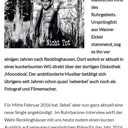
des
Ruhrgebiets.
Ursprünglich
aus Wanne-
Eickel
stammend, zog
es ihn vor
einigen Jahren nach Recklinghausen. Dort wohnt er aktuell in
einer kunterbunten WG direkt über der dortigen Diskothek
‚Moondock‘. Der ambitionierte Musiker betätigt sich
übrigens seit Jahren schon quasi ’nebenbei‘ auch noch als
Fotograf und Filmemacher.
Für Mitte Februar 2016 hat ‚Sebel‘ aber nun ganz aktuell eine
neue Single angekündigt. Im Ruhrbarone-Interview wirft der
Wahl-Recklinghäuser mit uns heute zudem einen kurzen
Ausblick auf seine ganz persönlichen Pläne für das Jahr 2016,