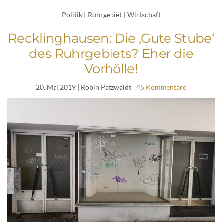
Politik
|
Ruhrgebiet
|
Wirtschaft
Recklinghausen: Die ‚Gute Stube‘
des Ruhrgebiets? Eher die
Vorhölle!
20. Mai 2019
| Robin Patzwaldt
45 Kommentare