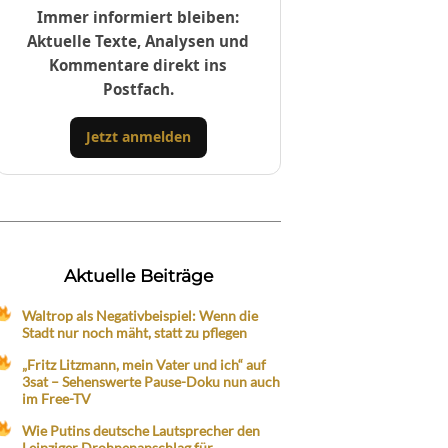
Immer informiert bleiben:
Aktuelle Texte, Analysen und
Kommentare direkt ins
Postfach.
Jetzt anmelden
Aktuelle Beiträge
Waltrop als Negativbeispiel: Wenn die
Stadt nur noch mäht, statt zu pflegen
„Fritz Litzmann, mein Vater und ich“ auf
3sat – Sehenswerte Pause-Doku nun auch
im Free-TV
Wie Putins deutsche Lautsprecher den
Leipziger Drohnenanschlag für