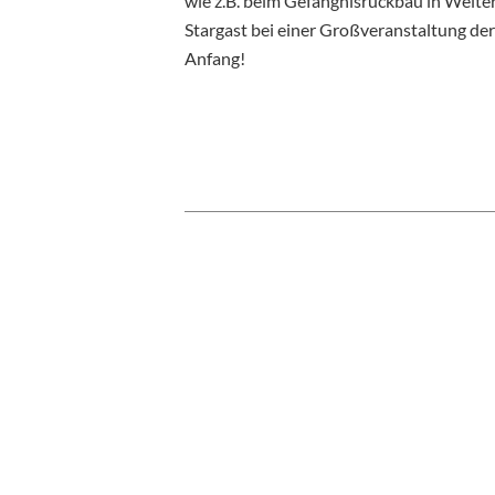
wie z.B. beim Gefängnisrückbau in Weiter
Stargast bei einer Großveranstaltung d
Anfang!