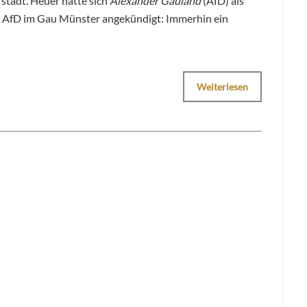
stadt. Heuer hatte sich
Alexander Gauland
(AfD) als
er AfD im Gau Münster angekündigt: Immerhin ein
Weiterlesen