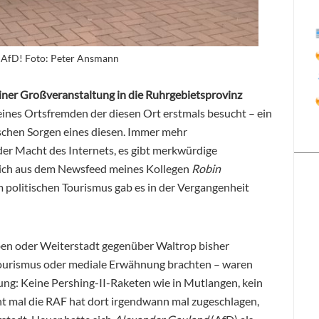
r AfD! Foto: Peter Ansmann
einer Großveranstaltung in die Ruhrgebietsprovinz
 eines Ortsfremden der diesen Ort erstmals besucht – ein
schen Sorgen eines diesen. Immer mehr
der Macht des Internets, es gibt merkwürdige
e ich aus dem Newsfeed meines Kollegen
Robin
 politischen Tourismus gab es in der Vergangenheit
ben oder Weiterstadt gegenüber Waltrop bisher
tourismus oder mediale Erwähnung brachten – waren
ung: Keine Pershing-II-Raketen wie in Mutlangen, kein
ht mal die RAF hat dort irgendwann mal zugeschlagen,