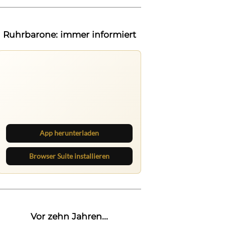
Ruhrbarone: immer informiert
Ruhrbarone auf allen Geräten
Lies unterwegs weiter, speichere
Beiträge und behalte neue Texte
direkt im Browser im Blick.
App herunterladen
Browser Suite installieren
Vor zehn Jahren...