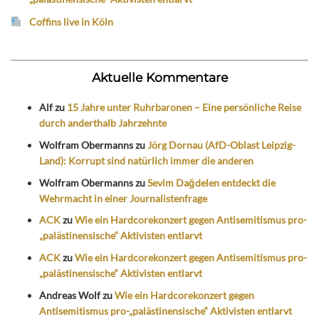
Coffins live in Köln
Aktuelle Kommentare
Alf
zu
15 Jahre unter Ruhrbaronen – Eine persönliche Reise
durch anderthalb Jahrzehnte
Wolfram Obermanns
zu
Jörg Dornau (AfD-Oblast Leipzig-
Land): Korrupt sind natürlich immer die anderen
Wolfram Obermanns
zu
Sevim Dağdelen entdeckt die
Wehrmacht in einer Journalistenfrage
ACK
zu
Wie ein Hardcorekonzert gegen Antisemitismus pro-
„palästinensische“ Aktivisten entlarvt
ACK
zu
Wie ein Hardcorekonzert gegen Antisemitismus pro-
„palästinensische“ Aktivisten entlarvt
Andreas Wolf
zu
Wie ein Hardcorekonzert gegen
Antisemitismus pro-„palästinensische“ Aktivisten entlarvt