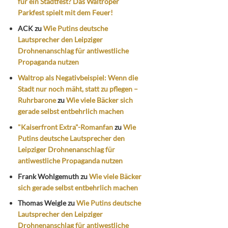
für ein Stadtfest? Das Waltroper
Parkfest spielt mit dem Feuer!
ACK
zu
Wie Putins deutsche
Lautsprecher den Leipziger
Drohnenanschlag für antiwestliche
Propaganda nutzen
Waltrop als Negativbeispiel: Wenn die
Stadt nur noch mäht, statt zu pflegen –
Ruhrbarone
zu
Wie viele Bäcker sich
gerade selbst entbehrlich machen
"Kaiserfront Extra"-Romanfan
zu
Wie
Putins deutsche Lautsprecher den
Leipziger Drohnenanschlag für
antiwestliche Propaganda nutzen
Frank Wohlgemuth
zu
Wie viele Bäcker
sich gerade selbst entbehrlich machen
Thomas Weigle
zu
Wie Putins deutsche
Lautsprecher den Leipziger
Drohnenanschlag für antiwestliche