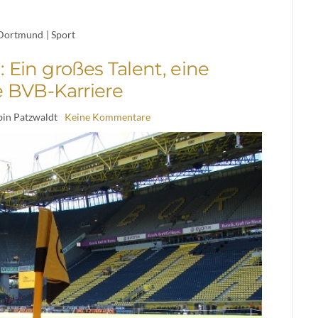
Dortmund
|
Sport
Ein großes Talent, eine
e BVB-Karriere
bin Patzwaldt
Keine Kommentare