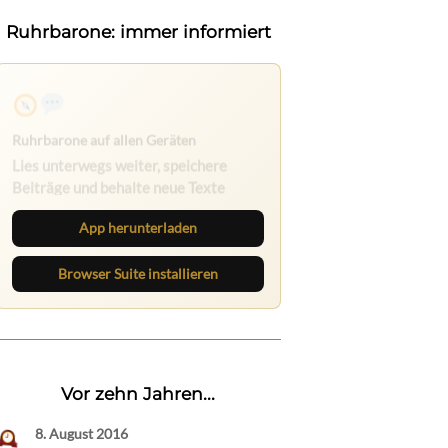
Ruhrbarone: immer informiert
Ruhrbarone auf allen Geräten
Lies unterwegs weiter, speichere
Beiträge und behalte neue Texte
direkt im Browser im Blick.
App herunterladen
Browser Suite installieren
Vor zehn Jahren...
8. August 2016