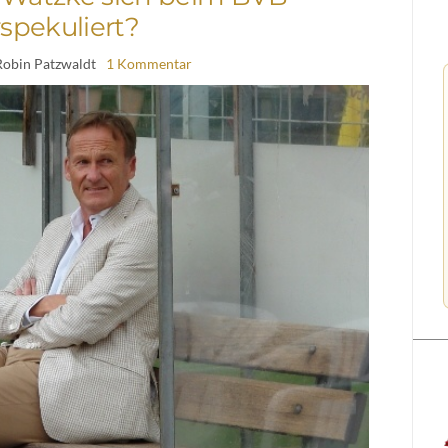
rspekuliert?
Robin Patzwaldt
1 Kommentar