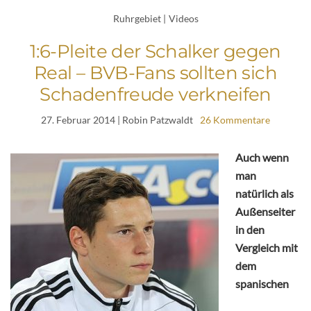
Ruhrgebiet
|
Videos
1:6-Pleite der Schalker gegen
Real – BVB-Fans sollten sich
Schadenfreude verkneifen
27. Februar 2014
| Robin Patzwaldt
26 Kommentare
Auch wenn
man
natürlich als
Außenseiter
in den
Vergleich mit
dem
spanischen