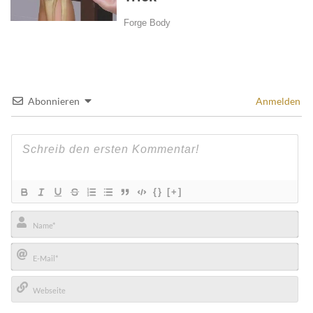
Abonnieren
Anmelden
{}
[+]
Name*
E-
Mail*
Webseite