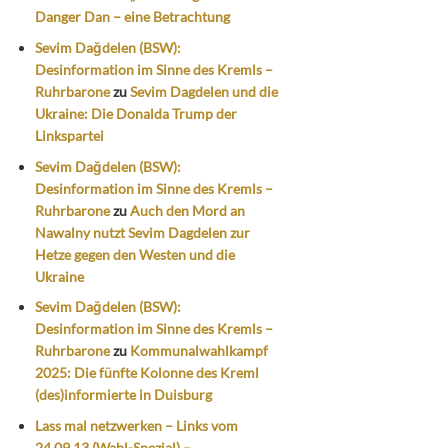
Danger Dan – eine Betrachtung
Sevim Dağdelen (BSW):
Desinformation im Sinne des Kremls –
Ruhrbarone
zu
Sevim Dagdelen und die
Ukraine: Die Donalda Trump der
Linkspartei
Sevim Dağdelen (BSW):
Desinformation im Sinne des Kremls –
Ruhrbarone
zu
Auch den Mord an
Nawalny nutzt Sevim Dagdelen zur
Hetze gegen den Westen und die
Ukraine
Sevim Dağdelen (BSW):
Desinformation im Sinne des Kremls –
Ruhrbarone
zu
Kommunalwahlkampf
2025: Die fünfte Kolonne des Kreml
(des)informierte in Duisburg
Lass mal netzwerken – Links vom
24.09.13 (Wahl-Spezial) –