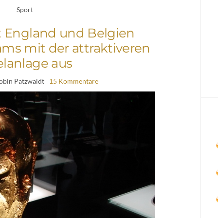
Sport
 England und Belgien
ms mit der attraktiveren
elanlage aus
obin Patzwaldt
15 Kommentare