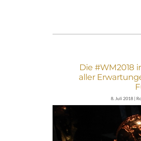
Die #WM2018 in
aller Erwartun
F
8. Juli 2018
| R