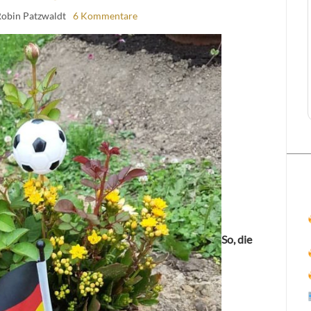
Robin Patzwaldt
6 Kommentare
So, die