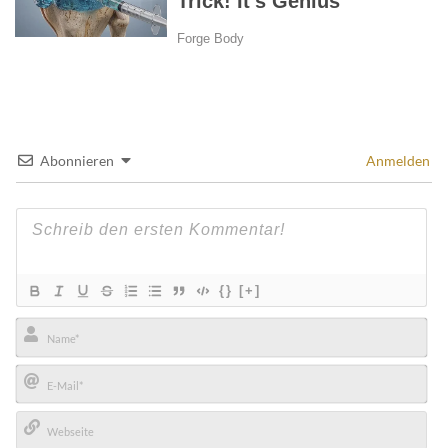
Abonnieren
Anmelden
{}
[+]
Name*
E-
Mail*