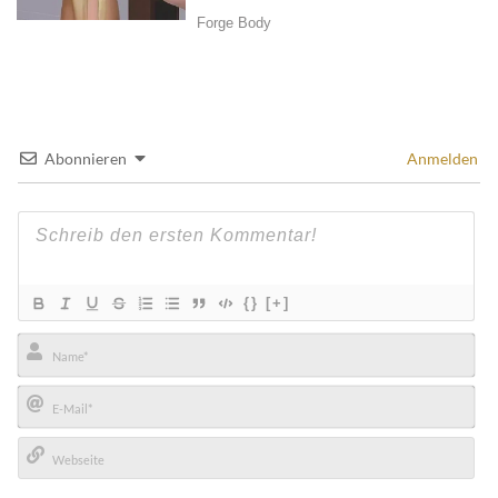
Abonnieren
Anmelden
{}
[+]
Name*
E-
Mail*
Webseite