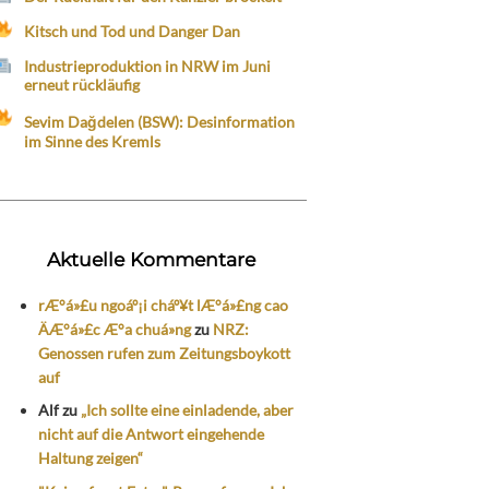
Kitsch und Tod und Danger Dan
Industrieproduktion in NRW im Juni
erneut rückläufig
Sevim Dağdelen (BSW): Desinformation
im Sinne des Kremls
Aktuelle Kommentare
rÆ°á»£u ngoáº¡i cháº¥t lÆ°á»£ng cao
ÄÆ°á»£c Æ°a chuá»ng
zu
NRZ:
Genossen rufen zum Zeitungsboykott
auf
Alf
zu
„Ich sollte eine einladende, aber
nicht auf die Antwort eingehende
Haltung zeigen“