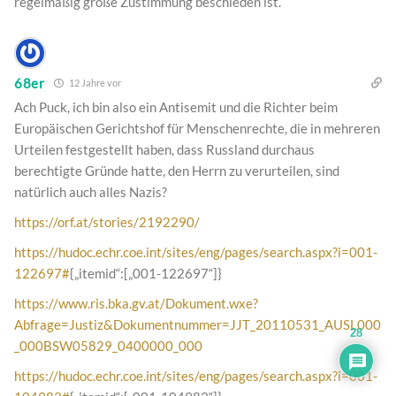
regelmäßig große Zustimmung beschieden ist.
68er
12 Jahre vor
Ach Puck, ich bin also ein Antisemit und die Richter beim
Europäischen Gerichtshof für Menschenrechte, die in mehreren
Urteilen festgestellt haben, dass Russland durchaus
berechtigte Gründe hatte, den Herrn zu verurteilen, sind
natürlich auch alles Nazis?
https://orf.at/stories/2192290/
https://hudoc.echr.coe.int/sites/eng/pages/search.aspx?i=001-
122697#
{„itemid“:[„001-122697“]}
https://www.ris.bka.gv.at/Dokument.wxe?
Abfrage=Justiz&Dokumentnummer=JJT_20110531_AUSL000
28
_000BSW05829_0400000_000
https://hudoc.echr.coe.int/sites/eng/pages/search.aspx?i=001-