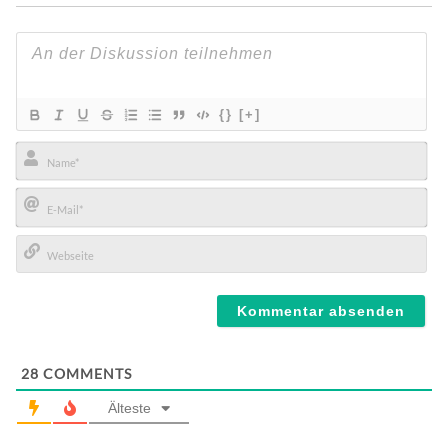
{}
[+]
Name*
E-
Mail*
Webseite
28
COMMENTS
Älteste