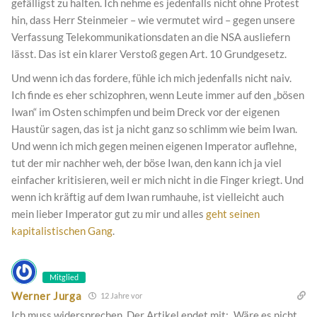
gefälligst zu halten. Ich nehme es jedenfalls nicht ohne Protest
hin, dass Herr Steinmeier – wie vermutet wird – gegen unsere
Verfassung Telekommunikationsdaten an die NSA ausliefern
lässt. Das ist ein klarer Verstoß gegen Art. 10 Grundgesetz.
Und wenn ich das fordere, fühle ich mich jedenfalls nicht naiv.
Ich finde es eher schizophren, wenn Leute immer auf den „bösen
Iwan“ im Osten schimpfen und beim Dreck vor der eigenen
Haustür sagen, das ist ja nicht ganz so schlimm wie beim Iwan.
Und wenn ich mich gegen meinen eigenen Imperator auflehne,
tut der mir nachher weh, der böse Iwan, den kann ich ja viel
einfacher kritisieren, weil er mich nicht in die Finger kriegt. Und
wenn ich kräftig auf dem Iwan rumhauhe, ist vielleicht auch
mein lieber Imperator gut zu mir und alles
geht seinen
kapitalistischen Gang
.
Mitglied
Werner Jurga
12 Jahre vor
Ich muss widersprechen. Der Artikel endet mit: „Wäre es nicht