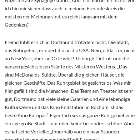
Nazis die alte Synagoge stand. „Aber ich mache mir nichts vor,
ich bin mir sicher dass auch in meinem Freundeskreis die
meisten der Meinung sind, es reicht
langsam mit dem
Gedenken.“
Fremd fühlt er sich in Dortmund trotzdem nicht. Die Stadt,
das Ruhrgebiet, erinnert ihn an die USA. Nein, erklärt er, nicht
an New York, aber an Orte wie Pittsburgh, Detroit und die
ganzen gesichtslosen Städte des Mittleren Westens. „Das
sind McDonalds-Städte. Überall die gleichen Häuser, die
gleichen Geschäfte. Das Ruhrgebiet ist gesichtslos. Was mir
hier gefällt sind die Menschen: Das Team am Theater ist sehr
gut, Dortmund hat viele kleine Galerien und eine lebendige
Kulturszene und das Kino Endstation in Bochum ist das
beste Kino Europas.“ Eigentlich sei das ganze Ruhrgebiet eine
einzige große Stadt – nur eben keine besonders schöne. Aber
es hat seine Vorteile: „Innerhalb von ein paar Stunden
erreiche ich von hier aus jede Stadt Europas.“