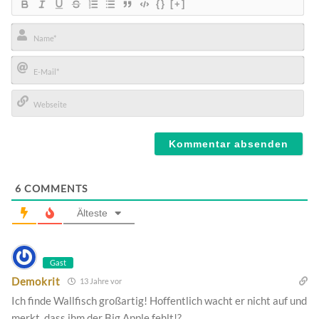
{}
[+]
Name*
E-
Mail*
Webseite
6
COMMENTS
Älteste
Gast
Demokrit
13 Jahre vor
Ich finde Wallfisch großartig! Hoffentlich wacht er nicht auf und
merkt, dass ihm der Big Apple fehlt!?