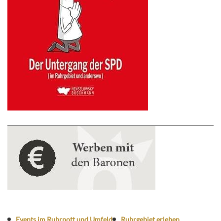
Events im Ruhrpott und Umfeld
Ruhrgebiet erleben