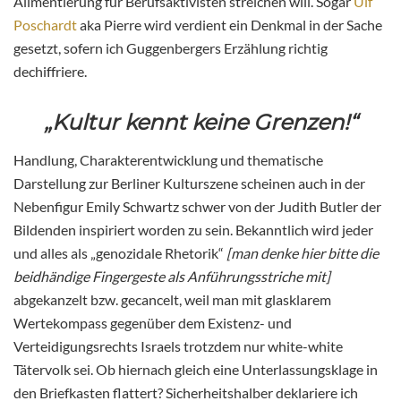
Alimentierung für Berufsaktivisten streichen will. Sogar
Ulf
Poschardt
aka Pierre wird verdient ein Denkmal in der Sache
gesetzt, sofern ich Guggenbergers Erzählung richtig
dechiffriere.
„Kultur kennt keine Grenzen!“
Handlung, Charakterentwicklung und thematische
Darstellung zur Berliner Kulturszene scheinen auch in der
Nebenfigur Emily Schwartz schwer von der Judith Butler der
Bildenden inspiriert worden zu sein. Bekanntlich wird jeder
und alles als „genozidale Rhetorik“
[man denke hier bitte die
beidhändige Fingergeste als Anführungsstriche mit]
abgekanzelt bzw. gecancelt, weil man mit glasklarem
Wertekompass gegenüber dem Existenz- und
Verteidigungsrechts Israels trotzdem nur white-white
Tätervolk sei. Ob hiernach gleich eine Unterlassungsklage in
den Briefkasten flattert? Sicherheitshalber deklariere ich