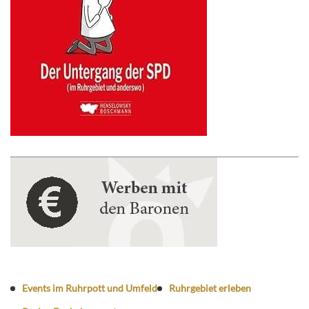
Events im Ruhrpott und Umfeld
Ruhrgebiet erleben