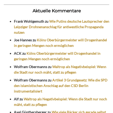
Aktuelle Kommentare
Frank Wohlgemuth
zu
Wie Putins deutsche Lautsprecher den
Leipziger Drohnenanschlag für antiwestliche Propaganda
nutzen
Joe Hannes
zu
Kölns Oberbürgermeister will Drogenhandel
in geringen Mengen noch ermöglichen
ACK
zu
Kölns Oberbürgermeister will Drogenhandel in
geringen Mengen noch ermöglichen
Wolfram Obermanns
zu
Waltrop als Negativbeispiel: Wenn
die Stadt nur noch mäht, statt zu pflegen
Wolfram Obermanns
zu
Artikel 3 Grundgesetz: Wie die SPD
den islamistischen Anschlag auf den CSD Berlin
instrumentalisiert
Alf
zu
Waltrop als Negativbeispiel: Wenn die Stadt nur noch
mäht, statt zu pflegen
Axel Günthersberger
zu
Wie viele Bäcker sich gerade selbst