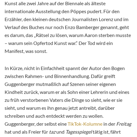
Kunst alle zwei Jahre auf der Biennale als älteste
internationale Ausstellung den Pöppes pudert. Für den
Erzähler, den kleinen deutschen Journalisten Lorenz und im
Verlauf des Buches nur noch Enzo Bamberger genannt, geht
es darum, das „Rätsel zu lösen, warum Aaron sterben musste
– warum sein Opfertod Kunst war.“ Der Tod wird ein
Manifest, was sonst.
In Kürze, nicht in Einfachheit spannt der Autor den Bogen
zwischen Rahmen- und Binnenhandlung. Dafür greift
Guggenberger mutmaßlich auf Szenen seiner eigenen
Kindheit zurück, warum er als Sohn einer Lehrerin und eines
zu früh verstorbenen Vaters die Dinge so sieht, wie er sie
sieht, und warum es ihn genau jetzt antreibt, darüber
schreiben und auch entdeckt werden zu wollen.
Guggenberger, der selbst eine
TikTok-Kolumne
in der
Freitag
hat und als Freier für
taz
und
Tagesspiegel
tätig ist, fährt