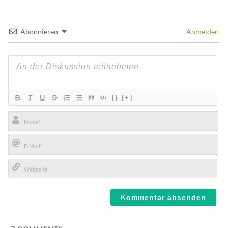
Abonnieren
Anmelden
{}
[+]
Name*
E-
Mail*
Webseite