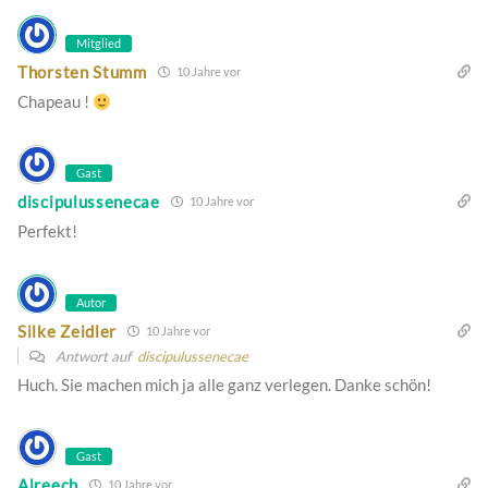
Mitglied
Thorsten Stumm
10 Jahre vor
Chapeau !
Gast
discipulussenecae
10 Jahre vor
Perfekt!
Autor
Silke Zeidler
10 Jahre vor
Antwort auf
discipulussenecae
Huch. Sie machen mich ja alle ganz verlegen. Danke schön!
Gast
Alreech
10 Jahre vor