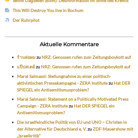
Sevim Dağdelen (BSW): Desinformation im Sinne des Kremls
This Will Destroy You live in Bochum
Der Ruhrpilot
Aktuelle Kommentare
ร้านต่อผม
zu
NRZ: Genossen rufen zum Zeitungsboykott auf
แป๊ปสเตย์
zu
NRZ: Genossen rufen zum Zeitungsboykott auf
Maral Salmassi: Stellungnahme zu einer politisch-
aktivistischen Pressekampagne - ZERA Institute
zu
Hat DER
SPIEGEL ein Antisemitismusproblem?
Maral Salmassi: Statement on a Politically Motivated Press
Campaign - ZERA Institute
zu
Hat DER SPIEGEL ein
Antisemitismusproblem?
Die israelfeindliche Politik von EU und UNO – Christen in
der Alternative für Deutschland e. V.
zu
ZDF-Mauershow mit
„Israelkritik“