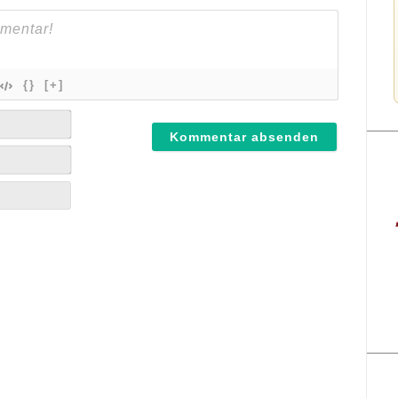
{}
[+]