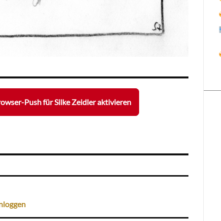
owser-Push für Silke Zeidler aktivieren
nloggen