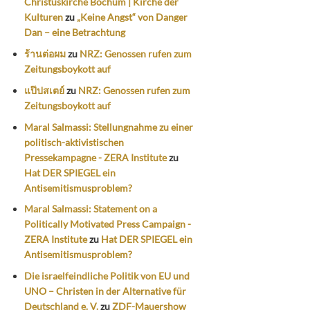
Christuskirche Bochum | Kirche der
Kulturen
zu
„Keine Angst“ von Danger
Dan – eine Betrachtung
ร้านต่อผม
zu
NRZ: Genossen rufen zum
Zeitungsboykott auf
แป๊ปสเตย์
zu
NRZ: Genossen rufen zum
Zeitungsboykott auf
Maral Salmassi: Stellungnahme zu einer
politisch-aktivistischen
Pressekampagne - ZERA Institute
zu
Hat DER SPIEGEL ein
Antisemitismusproblem?
Maral Salmassi: Statement on a
Politically Motivated Press Campaign -
ZERA Institute
zu
Hat DER SPIEGEL ein
Antisemitismusproblem?
Die israelfeindliche Politik von EU und
UNO – Christen in der Alternative für
Deutschland e. V.
zu
ZDF-Mauershow