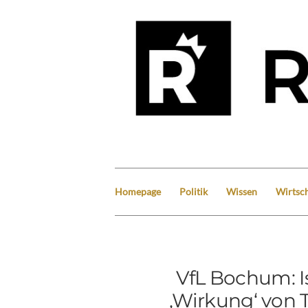
Homepage
Politik
Wissen
Wirtsch
VfL Bochum: Is
‚Wirkung‘ von 