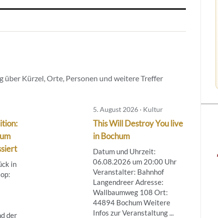
 über Kürzel, Orte, Personen und weitere Treffer
5. August 2026 · Kultur
tion:
This Will Destroy You live
hum
in Bochum
siert
Datum und Uhrzeit:
06.08.2026 um 20:00 Uhr
ück in
Veranstalter: Bahnhof
top:
Langendreer Adresse:
Wallbaumweg 108 Ort:
44894 Bochum Weitere
Infos zur Veranstaltung ...
d der