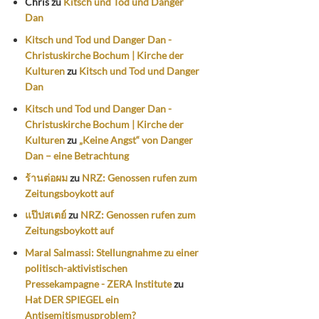
Chris
zu
Kitsch und Tod und Danger
Dan
Kitsch und Tod und Danger Dan -
Christuskirche Bochum | Kirche der
Kulturen
zu
Kitsch und Tod und Danger
Dan
Kitsch und Tod und Danger Dan -
Christuskirche Bochum | Kirche der
Kulturen
zu
„Keine Angst“ von Danger
Dan – eine Betrachtung
ร้านต่อผม
zu
NRZ: Genossen rufen zum
Zeitungsboykott auf
แป๊ปสเตย์
zu
NRZ: Genossen rufen zum
Zeitungsboykott auf
Maral Salmassi: Stellungnahme zu einer
politisch-aktivistischen
Pressekampagne - ZERA Institute
zu
Hat DER SPIEGEL ein
Antisemitismusproblem?