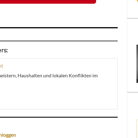
rs:
et
meistern, Haushalten und lokalen Konflikten im
nloggen