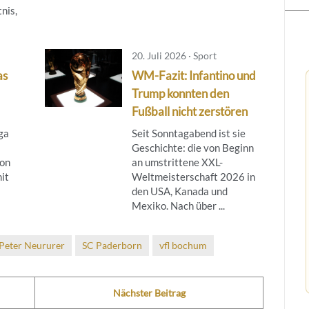
nis,
20. Juli 2026 · Sport
as
WM-Fazit: Infantino und
Trump konnten den
Fußball nicht zerstören
ga
Seit Sonntagabend ist sie
Geschichte: die von Beginn
son
an umstrittene XXL-
it
Weltmeisterschaft 2026 in
den USA, Kanada und
Mexiko. Nach über ...
Peter Neururer
SC Paderborn
vfl bochum
Nächster Beitrag