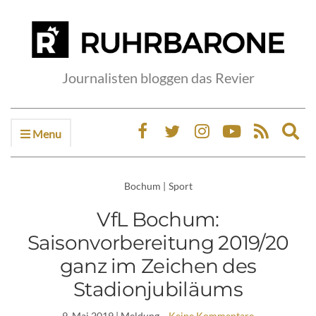
Journalisten bloggen das Revier
Menu
Ex
sea
fo
Bochum
|
Sport
VfL Bochum:
Saisonvorbereitung 2019/20
ganz im Zeichen des
Stadionjubiläums
9. Mai 2019
| Meldung
Keine Kommentare