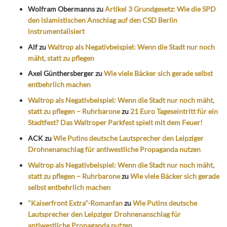
Wolfram Obermanns
zu
Artikel 3 Grundgesetz: Wie die SPD
den islamistischen Anschlag auf den CSD Berlin
instrumentalisiert
Alf
zu
Waltrop als Negativbeispiel: Wenn die Stadt nur noch
mäht, statt zu pflegen
Axel Günthersberger
zu
Wie viele Bäcker sich gerade selbst
entbehrlich machen
Waltrop als Negativbeispiel: Wenn die Stadt nur noch mäht,
statt zu pflegen – Ruhrbarone
zu
21 Euro Tageseintritt für ein
Stadtfest? Das Waltroper Parkfest spielt mit dem Feuer!
ACK
zu
Wie Putins deutsche Lautsprecher den Leipziger
Drohnenanschlag für antiwestliche Propaganda nutzen
Waltrop als Negativbeispiel: Wenn die Stadt nur noch mäht,
statt zu pflegen – Ruhrbarone
zu
Wie viele Bäcker sich gerade
selbst entbehrlich machen
"Kaiserfront Extra"-Romanfan
zu
Wie Putins deutsche
Lautsprecher den Leipziger Drohnenanschlag für
antiwestliche Propaganda nutzen