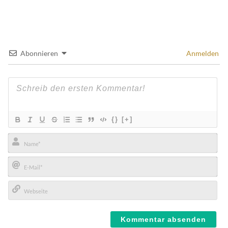
Abonnieren
Anmelden
{}
[+]
Name*
E-
Mail*
Webseite