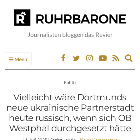
Journalisten bloggen das Revier
Menu
Ex
sea
fo
Politik
Vielleicht wäre Dortmunds
neue ukrainische Partnerstadt
heute russisch, wenn sich OB
Westphal durchgesetzt hätte
11. Juli 2025
| Stefan Laurin
Keine Kommentare