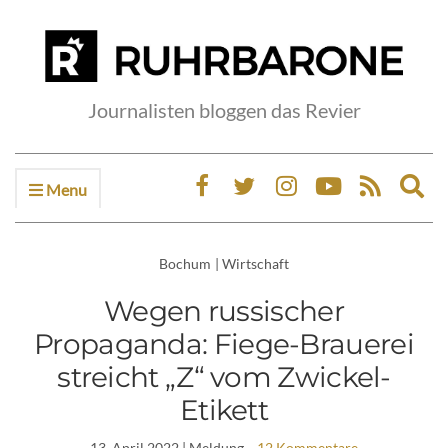
Journalisten bloggen das Revier
Menu
Ex
sea
fo
Bochum
|
Wirtschaft
Wegen russischer
Propaganda: Fiege-Brauerei
streicht „Z“ vom Zwickel-
Etikett
13. April 2022
| Meldung
12 Kommentare