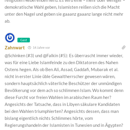
religiösen Nebel enden wird. Es wird eine – mehr oder weniger –
demokratische Wahl geben, Islamisten reißen sich die Macht
unter den Nagel und geben sie gaaanz gaaanz lange nicht mehr
ab.
Gast
Zahnwart
14 Jahre vor
@Schinken (#3) und @Falkin (#5): Es überrascht immer wieder,
was für eine Liebe Islamfeinde zu den Diktatoren des Nahen
Ostens hegen. Als ob Ben Ali, Assad, Gaddafi, Mubarak et al.
nicht in erster Linie üble Gewaltherrscher gewesen wären,
sondern hauptsächlich väterliche Beschützer der unmündigen
Bevölkerung vor dem ach so schlimmen Islam. Wo kommt denn
diese Furcht vor freien Wahlen im arabischen Raum her?
Angesichts der Tatsache, dass in Libyen säkulare Kandidaten
bei den Wahlen triumphierten? Angesichts dessen, dass man
bislang eigentlich nichts Schlimmes hörte, vom
Regierungshandeln der Islamisten in Tunesien und in Ägypten?