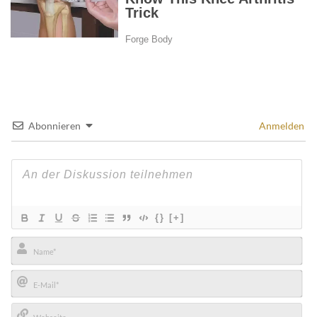
Abonnieren
Anmelden
{}
[+]
Name*
E-