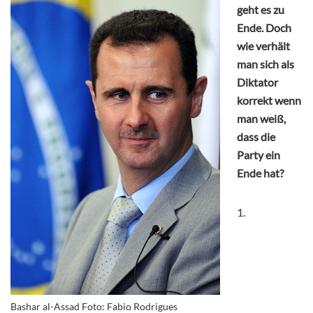
geht es zu
Ende. Doch
wie verhält
man sich als
Diktator
korrekt wenn
man weiß,
dass die
Party ein
Ende hat?
1.
Bashar al-Assad Foto: Fabio Rodrigues