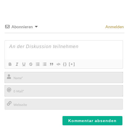
Abonnieren
Anmelden
{}
[+]
Name*
E-
Mail*
Webseite