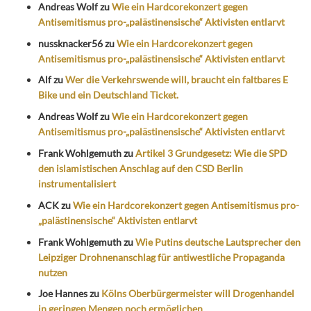
Andreas Wolf
zu
Wie ein Hardcorekonzert gegen
Antisemitismus pro-„palästinensische“ Aktivisten entlarvt
nussknacker56
zu
Wie ein Hardcorekonzert gegen
Antisemitismus pro-„palästinensische“ Aktivisten entlarvt
Alf
zu
Wer die Verkehrswende will, braucht ein faltbares E
Bike und ein Deutschland Ticket.
Andreas Wolf
zu
Wie ein Hardcorekonzert gegen
Antisemitismus pro-„palästinensische“ Aktivisten entlarvt
Frank Wohlgemuth
zu
Artikel 3 Grundgesetz: Wie die SPD
den islamistischen Anschlag auf den CSD Berlin
instrumentalisiert
ACK
zu
Wie ein Hardcorekonzert gegen Antisemitismus pro-
„palästinensische“ Aktivisten entlarvt
Frank Wohlgemuth
zu
Wie Putins deutsche Lautsprecher den
Leipziger Drohnenanschlag für antiwestliche Propaganda
nutzen
Joe Hannes
zu
Kölns Oberbürgermeister will Drogenhandel
in geringen Mengen noch ermöglichen