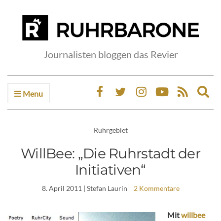
Journalisten bloggen das Revier
Menu
Ex
sea
fo
Ruhrgebiet
WillBee: „Die Ruhrstadt der
Initiativen“
8. April 2011
| Stefan Laurin
2 Kommentare
Mit
willbee