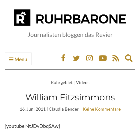
Journalisten bloggen das Revier
Menu
Ex
sea
fo
Ruhrgebiet
|
Videos
William Fitzsimmons
16. Juni 2011
| Claudia Bender
Keine Kommentare
[youtube NtJDvDbqSAw]