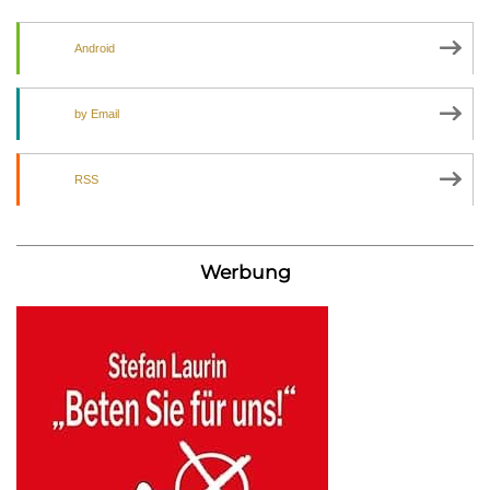
Android
by Email
RSS
Werbung