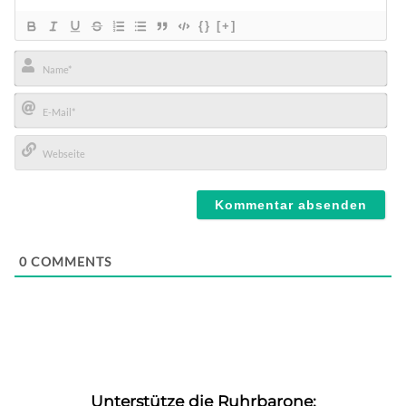
{}
[+]
Name*
E-
Mail*
Webseite
0
COMMENTS
Unterstütze die Ruhrbarone: