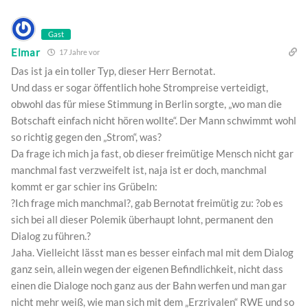
Gast
Elmar
17 Jahre vor
Das ist ja ein toller Typ, dieser Herr Bernotat.
Und dass er sogar öffentlich hohe Strompreise verteidigt,
obwohl das für miese Stimmung in Berlin sorgte, „wo man die
Botschaft einfach nicht hören wollte“. Der Mann schwimmt wohl
so richtig gegen den „Strom“, was?
Da frage ich mich ja fast, ob dieser freimütige Mensch nicht gar
manchmal fast verzweifelt ist, naja ist er doch, manchmal
kommt er gar schier ins Grübeln:
?Ich frage mich manchmal?, gab Bernotat freimütig zu: ?ob es
sich bei all dieser Polemik überhaupt lohnt, permanent den
Dialog zu führen.?
Jaha. Vielleicht lässt man es besser einfach mal mit dem Dialog
ganz sein, allein wegen der eigenen Befindlichkeit, nicht dass
einen die Dialoge noch ganz aus der Bahn werfen und man gar
nicht mehr weiß, wie man sich mit dem „Erzrivalen“ RWE und so