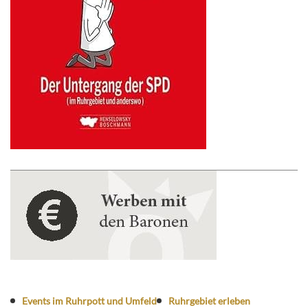
Events im Ruhrpott und Umfeld
Ruhrgebiet erleben