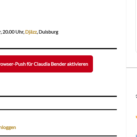
, 20.00 Uhr,
Djäzz
, Duisburg
owser-Push für Claudia Bender aktivieren
nloggen