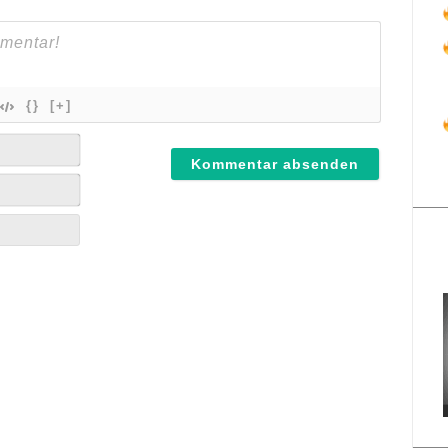
{}
[+]