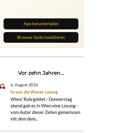
Lies unterwegs weiter, speichere
Beiträge und behalte neue Texte
direkt im Browser im Blick.
App herunterladen
Browser Suite installieren
Vor zehn Jahren...
6. August 2016
So war die Wiener Lesung
Wien/ Ruhrgebiet - Donnerstag
abend gab es in Wien eine Lesung -
vom Autor dieser Zeilen gemeinsam
mit dem dem...