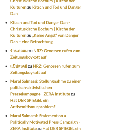
Christuskirche Bochum | Kirche der
Kulturen
zu
Kitsch und Tod und Danger
Dan
Kitsch und Tod und Danger Dan -
Christuskirche Bochum | Kirche der
Kulturen
zu
„Keine Angst“ von Danger
Dan – eine Betrachtung
ร้านต่อผม
zu
NRZ: Genossen rufen zum
Zeitungsboykott auf
แป๊ปสเตย์
zu
NRZ: Genossen rufen zum
Zeitungsboykott auf
Maral Salmassi: Stellungnahme zu einer
politisch-aktivistischen
Pressekampagne - ZERA Institute
zu
Hat DER SPIEGEL ein
Antisemitismusproblem?
Maral Salmassi: Statement on a
Politically Motivated Press Campaign -
ZERA Institute
zu
Hat DER SPIEGEL ein