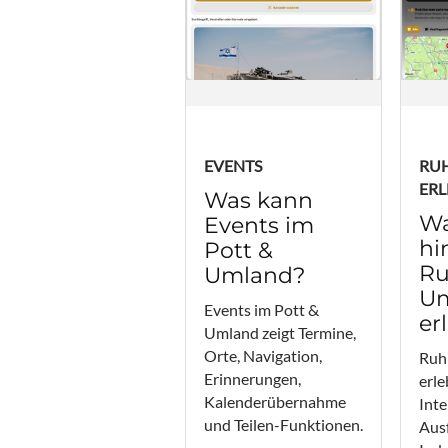
EVENTS
RU
ERL
Was kann
Wa
Events im
hi
Pott &
Ru
Umland?
U
Events im Pott &
er
Umland zeigt Termine,
Orte, Navigation,
Ruh
Erinnerungen,
erle
Kalenderübernahme
Inte
und Teilen-Funktionen.
Ausf