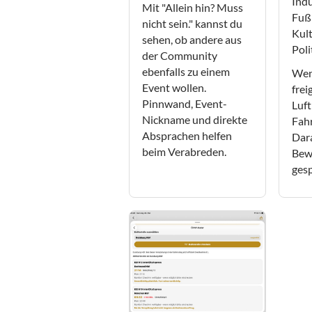
Indu
Mit "Allein hin? Muss
Fußb
nicht sein." kannst du
Kult
sehen, ob andere aus
Poli
der Community
ebenfalls zu einem
Wen
Event wollen.
frei
Pinnwand, Event-
Luft
Nickname und direkte
Fahr
Absprachen helfen
Dar
beim Verabreden.
Bew
gesp