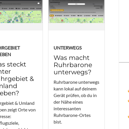
HRGEBIET
UNTERWEGS
EBEN
Was macht
s steckt
Ruhrbarone
nter
unterwegs?
hrgebiet &
Ruhrbarone unterwegs
mland
kann lokal auf deinem
leben?
Gerät prüfen, ob du in
der Nähe eines
rgebiet & Umland
interessanten
ben zeigt Orte von
Ruhrbarone-Ortes
resse:
bist.
lugsziele,