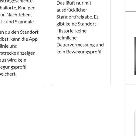
striegeschichte,
Das läuft nur mit
allorte, Kneipen,
ausdrücklicher
ur, Nachtleben,
Standortfreigabe. Es
tik und Skandale.
gibt keine Standort-
Historie, keine
n du den Standort
heimliche
gibst, kann die App
Dauervermessung und
linie und
kein Bewegungsprofil.
strecke anzeigen.
aus wird kein
egungsprofil
eichert.