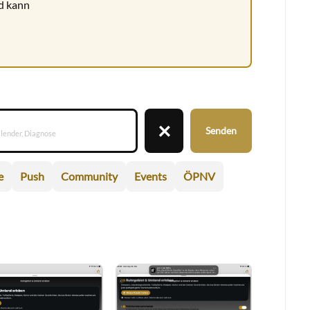
nd kann
×
Senden
e
Push
Community
Events
ÖPNV