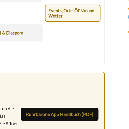
Events, Orte, ÖPNV und
Wetter
l & Diaspora
ten die
Ruhrbarone App Handbuch (PDF)
das
ie öffnet