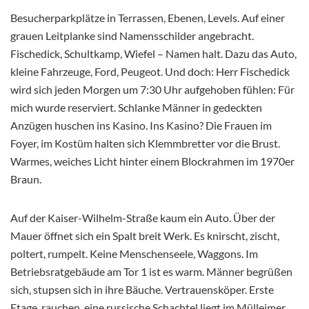
Besucherparkplätze in Terrassen, Ebenen, Levels. Auf einer
grauen Leitplanke sind Namensschilder angebracht.
Fischedick, Schultkamp, Wiefel – Namen halt. Dazu das Auto,
kleine Fahrzeuge, Ford, Peugeot. Und doch: Herr Fischedick
wird sich jeden Morgen um 7:30 Uhr aufgehoben fühlen: Für
mich wurde reserviert. Schlanke Männer in gedeckten
Anzügen huschen ins Kasino. Ins Kasino? Die Frauen im
Foyer, im Kostüm halten sich Klemmbretter vor die Brust.
Warmes, weiches Licht hinter einem Blockrahmen im 1970er
Braun.
Auf der Kaiser-Wilhelm-Straße kaum ein Auto. Über der
Mauer öffnet sich ein Spalt breit Werk. Es knirscht, zischt,
poltert, rumpelt. Keine Menschenseele, Waggons. Im
Betriebsratgebäude am Tor 1 ist es warm. Männer begrüßen
sich, stupsen sich in ihre Bäuche. Vertrauensköper. Erste
Etage, rauchen, eine russische Schachtel liegt im Mülleimer.