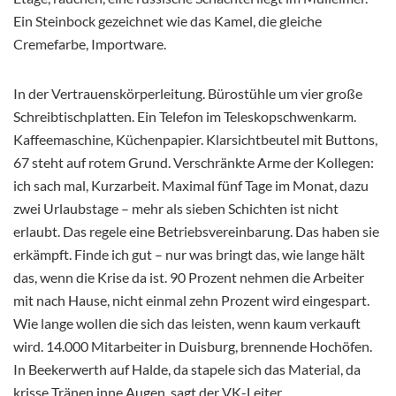
Ein Steinbock gezeichnet wie das Kamel, die gleiche
Cremefarbe, Importware.
In der Vertrauenskörperleitung. Bürostühle um vier große
Schreibtischplatten. Ein Telefon im Teleskopschwenkarm.
Kaffeemaschine, Küchenpapier. Klarsichtbeutel mit Buttons,
67 steht auf rotem Grund. Verschränkte Arme der Kollegen:
ich sach mal, Kurzarbeit. Maximal fünf Tage im Monat, dazu
zwei Urlaubstage – mehr als sieben Schichten ist nicht
erlaubt. Das regele eine Betriebsvereinbarung. Das haben sie
erkämpft. Finde ich gut – nur was bringt das, wie lange hält
das, wenn die Krise da ist. 90 Prozent nehmen die Arbeiter
mit nach Hause, nicht einmal zehn Prozent wird eingespart.
Wie lange wollen die sich das leisten, wenn kaum verkauft
wird. 14.000 Mitarbeiter in Duisburg, brennende Hochöfen.
In Beekerwerth auf Halde, da stapele sich das Material, da
krisse Tränen inne Augen, sagt der VK-Leiter.