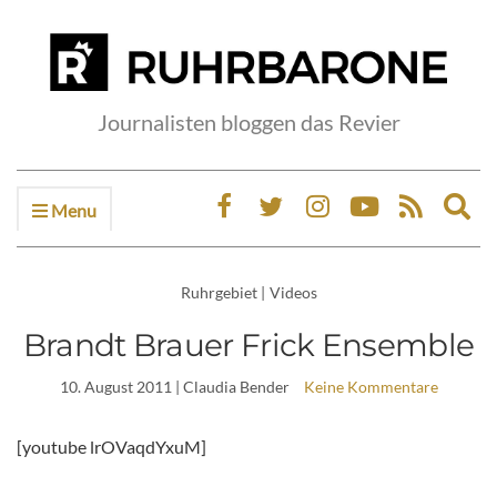
Journalisten bloggen das Revier
Menu
Ex
sea
fo
Ruhrgebiet
|
Videos
Brandt Brauer Frick Ensemble
10. August 2011
| Claudia Bender
Keine Kommentare
[youtube lrOVaqdYxuM]