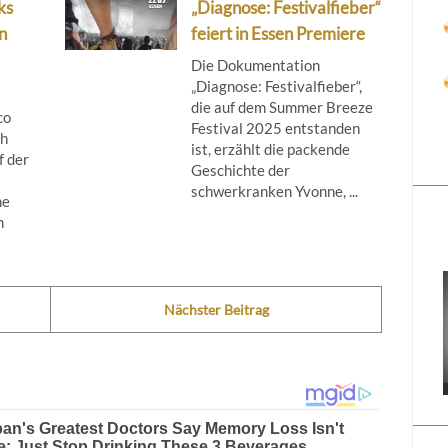
ks
„Diagnose: Festivalfieber“
n
feiert in Essen Premiere
Die Dokumentation
„Diagnose: Festivalfieber“,
die auf dem Summer Breeze
co
Festival 2025 entstanden
ch
ist, erzählt die packende
f der
Geschichte der
schwerkranken Yvonne, ...
ne
h
Nächster Beitrag