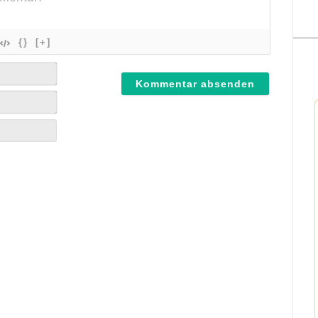
{}
[+]