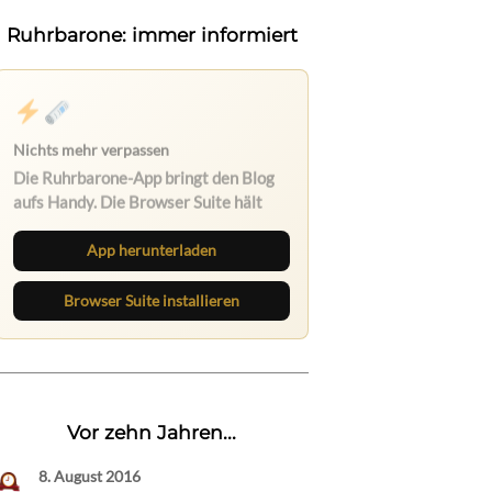
Ruhrbarone: immer informiert
Nichts mehr verpassen
Die Ruhrbarone-App bringt den Blog
aufs Handy. Die Browser Suite hält
dich am Desktop auf dem Laufenden.
App herunterladen
Browser Suite installieren
Vor zehn Jahren...
8. August 2016