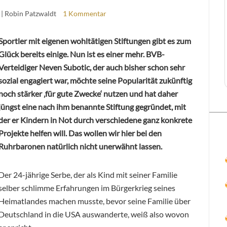
| Robin Patzwaldt
1 Kommentar
Sportler mit eigenen wohltätigen Stiftungen gibt es zum
Glück bereits einige. Nun ist es einer mehr. BVB-
Verteidiger Neven Subotic, der auch bisher schon sehr
sozial engagiert war, möchte seine Popularität zukünftig
noch stärker ‚für gute Zwecke‘ nutzen und hat daher
jüngst eine nach ihm benannte Stiftung gegründet, mit
der er Kindern in Not durch verschiedene ganz konkrete
Projekte helfen will. Das wollen wir hier bei den
Ruhrbaronen natürlich nicht unerwähnt lassen.
Der 24-jährige Serbe, der als Kind mit seiner Familie
selber schlimme Erfahrungen im Bürgerkrieg seines
Heimatlandes machen musste, bevor seine Familie über
Deutschland in die USA auswanderte, weiß also wovon