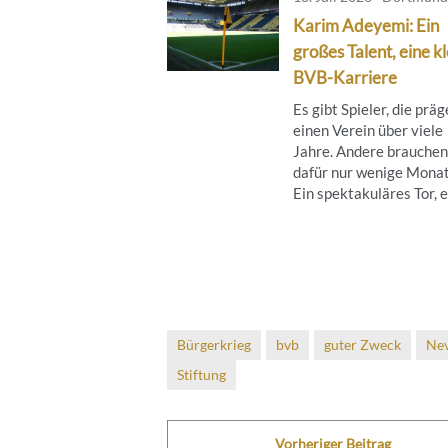
Karim Adeyemi: Ein
großes Talent, eine k
BVB-Karriere
Es gibt Spieler, die prä
einen Verein über viele
Jahre. Andere brauchen
dafür nur wenige Monat
Ein spektakuläres Tor, ei
Bürgerkrieg
bvb
guter Zweck
Nev
Stiftung
Vorheriger Beitrag