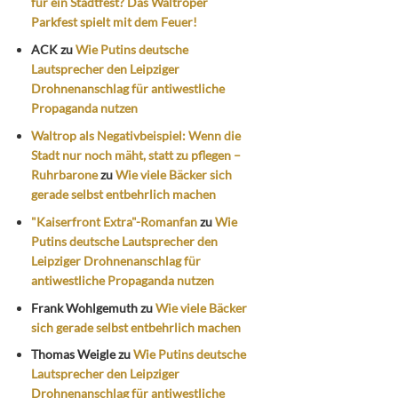
für ein Stadtfest? Das Waltroper
Parkfest spielt mit dem Feuer!
ACK
zu
Wie Putins deutsche
Lautsprecher den Leipziger
Drohnenanschlag für antiwestliche
Propaganda nutzen
Waltrop als Negativbeispiel: Wenn die
Stadt nur noch mäht, statt zu pflegen –
Ruhrbarone
zu
Wie viele Bäcker sich
gerade selbst entbehrlich machen
"Kaiserfront Extra"-Romanfan
zu
Wie
Putins deutsche Lautsprecher den
Leipziger Drohnenanschlag für
antiwestliche Propaganda nutzen
Frank Wohlgemuth
zu
Wie viele Bäcker
sich gerade selbst entbehrlich machen
Thomas Weigle
zu
Wie Putins deutsche
Lautsprecher den Leipziger
Drohnenanschlag für antiwestliche