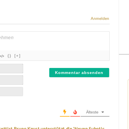
Anmelden
{}
[+]
Älteste
ettist Bruno Knust unterstützt die ‘Neven Subotic