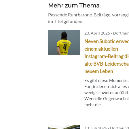
Mehr zum Thema
Passende Ruhrbarone-Beiträge, vorrangig
im Titel gefunden.
20. April 2026 · Dortmu
Neven Subotic erwec
einem aktuellen
Instagram-Beitrag di
alte BVB-Leidenschaf
neuem Leben
Es gibt diese Momente 
Fan, in denen sich alles 
wenig schwerer anfühlt
Wenn die Gegenwart ni
mehr die ...
13. Juli 2026 · Dortmund