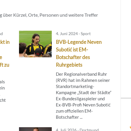
 über Kürzel, Orte, Personen und weitere Treffer
nd
4. Juni 2024 · Sport
kt in
BVB-Legende Neven
Subotić ist EM-
e
Botschafter des
t zu
Ruhrgebiets
Der Regionalverband Ruhr
(RVR) hat im Rahmen seiner
als
Standortmarketing-
ein
Kampagne „Stadt der Städte“
.
Ex-Bundesligaspieler und
cht
Ex-BVB-Profi Neven Subotić
zum offiziellen EM-
Botschafter ...
4. Juli 2026 · Dortmund