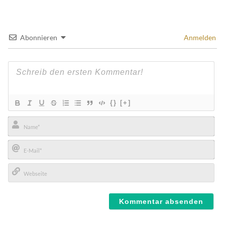
Abonnieren
Anmelden
{}
[+]
Name*
E-
Mail*
Webseite