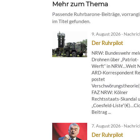
Mehr zum Thema
Passende Ruhrbarone-Beiträge, vorrangig
im Titel gefunden.
9. August 2026 · Nachri
Der Ruhrpilot
NRW: Bundeswehr mel
Drohnen über „Patriot-
Werft“ in NRW…Welt 
ARD-Korrespondent Re
postet
Verschwörungstheorie
FAZ NRW: Kölner
Rechtsstaats-Skandal 
„Coesfeld-Liste“(€)…Ci
Beitrag ...
7. August 2026 · Nachri
Der Ruhrpilot