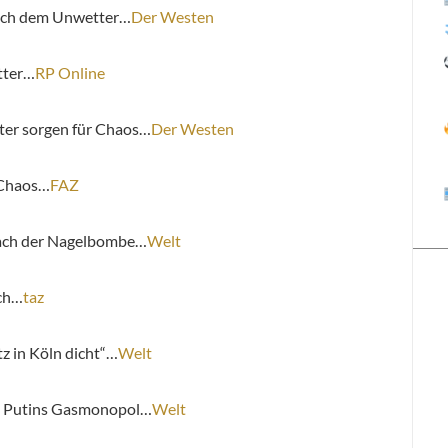
nach dem Unwetter…
Der Westen
tter…
RP Online
tter sorgen für Chaos…
Der Westen
-Chaos…
FAZ
ach der Nagelbombe…
Welt
uch…
taz
z in Köln dicht“…
Welt
en Putins Gasmonopol…
Welt