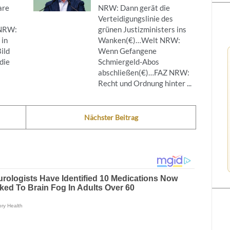
are
NRW: Dann gerät die
Verteidigungslinie des
NRW:
grünen Justizministers ins
 in
Wanken(€)…Welt NRW:
ild
Wenn Gefangene
die
Schmiergeld-Abos
abschließen(€)…FAZ NRW:
Recht und Ordnung hinter ...
Nächster Beitrag