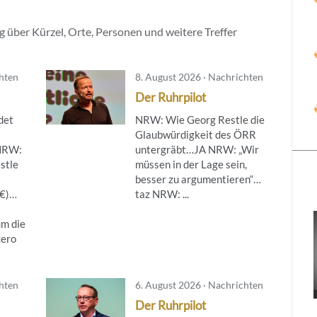
 über Kürzel, Orte, Personen und weitere Treffer
chten
8. August 2026 · Nachrichten
Der Ruhrpilot
det
NRW: Wie Georg Restle die
Glaubwürdigkeit des ÖRR
NRW:
untergräbt…JA NRW: „Wir
stle
müssen in der Lage sein,
besser zu argumentieren“…
(€)…
taz NRW: ...
um die
cero
chten
6. August 2026 · Nachrichten
Der Ruhrpilot