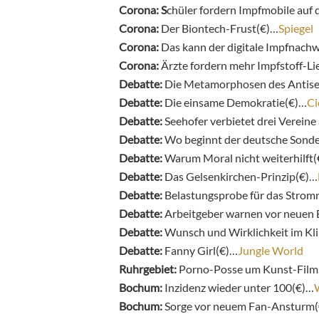
Corona: S
chüler fordern Impfmobile auf
Corona:
Der Biontech-Frust(€)…
Spiegel
Corona:
Das kann der digitale Impfnach
Corona:
Ärzte fordern mehr Impfstoff-L
Debatte:
Die Metamorphosen des Antis
Debatte:
Die einsame Demokratie(€)…
Ci
Debatte:
Seehofer verbietet drei Verein
Debatte:
Wo beginnt der deutsche Sond
Debatte:
Warum Moral nicht weiterhilft
Debatte:
Das Gelsenkirchen-Prinzip(€)…
Debatte:
Belastungsprobe für das Strom
Debatte:
Arbeitgeber warnen vor neuen
Debatte:
Wunsch und Wirklichkeit im K
Debatte:
Fanny Girl(€)…
Jungle World
Ruhrgebiet:
Porno-Posse um Kunst-Fil
Bochum:
Inzidenz wieder unter 100(€)…
Bochum:
Sorge vor neuem Fan-Ansturm