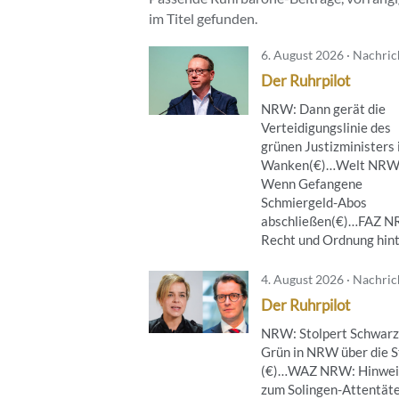
im Titel gefunden.
6. August 2026 · Nachri
Der Ruhrpilot
NRW: Dann gerät die
Verteidigungslinie des
grünen Justizministers 
Wanken(€)…Welt NRW
Wenn Gefangene
Schmiergeld-Abos
abschließen(€)…FAZ 
Recht und Ordnung hinte
4. August 2026 · Nachri
Der Ruhrpilot
NRW: Stolpert Schwarz
Grün in NRW über die S
(€)…WAZ NRW: Hinwei
zum Solingen-Attentät