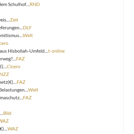
 dem Schulhof…
RND
weis…
Zeit
ieferungen…
DLF
emitismus…
Welt
cero
e aus Hisbollah-Umfeld…
t-online
erweg?…
FAZ
(€)…
Cicero
NZZ
netz(€)…
FAZ
 Belastungen…
Welt
limaschutz…
FAZ
m…
Bild
WAZ
(€)…
WAZ