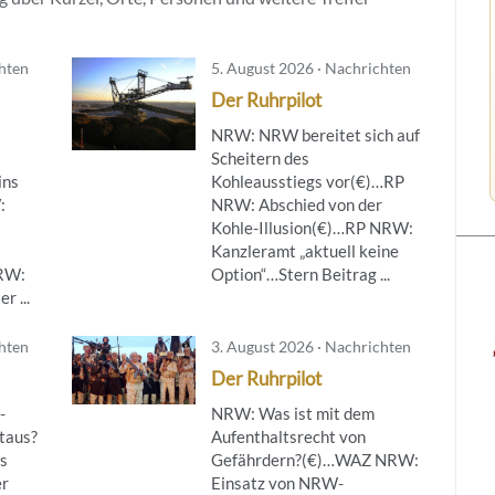
chten
5. August 2026 · Nachrichten
Der Ruhrpilot
NRW: NRW bereitet sich auf
Scheitern des
ins
Kohleausstiegs vor(€)…RP
:
NRW: Abschied von der
Kohle-Illusion(€)…RP NRW:
Kanzleramt „aktuell keine
NRW:
Option“…Stern Beitrag ...
r ...
chten
3. August 2026 · Nachrichten
Der Ruhrpilot
-
NRW: Was ist mit dem
taus?
Aufenthaltsrecht von
s
Gefährdern?(€)…WAZ NRW:
er
Einsatz von NRW-