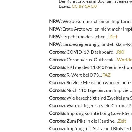
Der Ruhrcongress in Bochum ist eines v
Lizenz:
CC BY-SA 3.0
NRW:
Wie bekomme ich einen Impfterm
NRW:
Erste Ärzte wollen nicht mehr im
NRW:
Es geht um das Leben…
Zeit
NRW:
Landesregierung gründet Islam-K
Corona:
COVID-19-Dashboard…
RKI
Corona:
Coronavirus-Outbreak…
World
Corona:
RKI meldet 11.040 Neuinfektio
Corona:
R-Wert bei 0,73…
FAZ
Corona:
So viele Menschen wurden berei
Corona:
Noch 110 Tage bis zum Impfziel
Corona:
Wie berechtigt sind Zweifel am
Corona:
Warum liegen so viele Corona-
Corona:
Impfung könnte Long Covid-Sy
Corona:
Zum Piks in die Kantine…
Zeit
Corona:
Impfung mit Astra und BioNTec