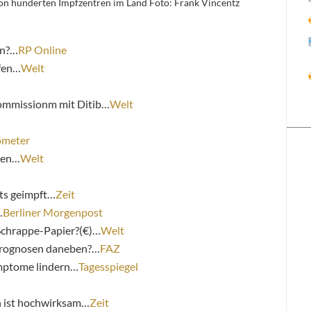
on hunderten Impfzentren im Land Foto: Frank Vincentz
in?…
RP Online
pfen…
Welt
ommissionm mit Ditib…
Welt
ometer
nen…
Welt
ts geimpft…
Zeit
…
Berliner Morgenpost
 Schrappe-Papier?(€)…
Welt
Prognosen daneben?…
FAZ
mptome lindern…
Tagesspiegel
h ist hochwirksam…
Zeit